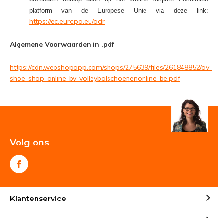
platform van de Europese Unie via deze link:
https://ec.europa.eu/odr
Algemene Voorwaarden in .pdf
https://cdn.webshopapp.com/shops/275639/files/261848852/av-
shoe-shop-online-bv-volleybalschoenenonline-be.pdf
Volg ons
Klantenservice