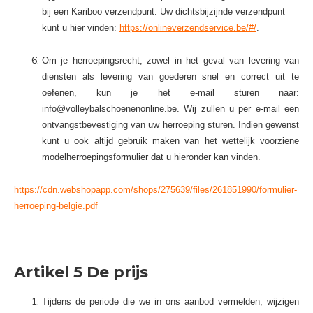
bij een Kariboo verzendpunt. Uw dichtsbijzijnde verzendpunt
kunt u hier vinden:
https://onlineverzendservice.be/#/
.
Om je herroepingsrecht, zowel in het geval van levering van
diensten als levering van goederen snel en correct uit te
oefenen, kun je het e-mail sturen naar:
info@volleybalschoenenonline.be
. Wij zullen u per e-mail een
ontvangstbevestiging van uw herroeping sturen. Indien gewenst
kunt u ook altijd gebruik maken van het wettelijk voorziene
modelherroepingsformulier dat u hieronder kan vinden.
https://cdn.webshopapp.com/shops/275639/files/261851990/formulier-
herroeping-belgie.pdf
Artikel 5 De prijs
Tijdens de periode die we in ons aanbod vermelden, wijzigen