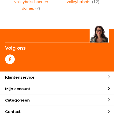
volleybalschoenen
volleybalshirt
(12)
dames
(7)
Volg ons
Klantenservice
Mijn account
Categorieën
Contact